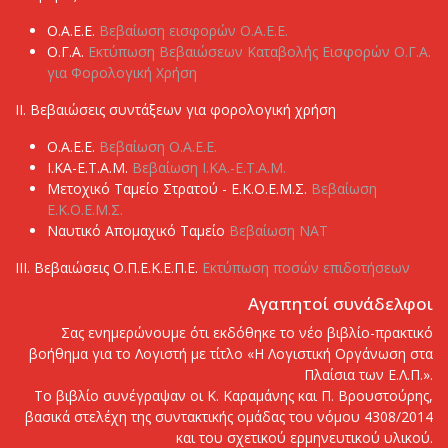
Ο.Α.Ε.Ε.
Βεβαίωση εισφορών Ο.Α.Ε.Ε.
Ο.Γ.Α.
Εκτύπωση Βεβαιώσεων Καταβολής Εισφορών Ο.Γ.Α.
για Φορολογική Χρήση
ΙI. Βεβαιώσεις συντάξεων για φορολογική χρήση
Ο.Α.Ε.Ε.
Βεβαίωση Ο.Α.Ε.Ε.
Ι.ΚΑ-Ε.Τ.Α.Μ.
Βεβαίωση Ι.ΚΑ.-Ε.Τ.Α.Μ.
Μετοχικό Ταμείο Στρατού - Ε.Κ.Ο.Ε.Μ.Σ.
Βεβαίωση
Ε.Κ.Ο.Ε.Μ.Σ.
Ναυτικό Απομαχικό Ταμείο
Βεβαίωση ΝΑΤ
ΙΙΙ. Βεβαιώσεις Ο.Π.Ε.Κ.Ε.Π.Ε.
Εκτύπωση ποσών επιδοτήσεων
Αγαπητοί συνάδελφοι
Σας ενημερώνουμε ότι εκδόθηκε το νέο βιβλίο-πρακτικό
βοήθημα για το Λογιστή με τίτλο «Η Λογιστική Οργάνωση στα
Πλαίσια των Ε.Λ.Π.».
Το βιβλίο συνέγραψαν οι Κ. Καραμάνης και Π. Βρουστούρης,
βασικά στελέχη της συντακτικής ομάδας του νόμου 4308/2014
και του σχετικού ερμηνευτικού υλικού.