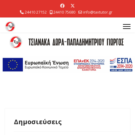
24410 27152
24410 75680
info@taxtutor.gr
Δημοσιεύσεις