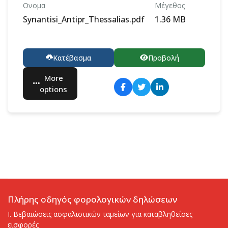
Ονομα
Μέγεθος
Synantisi_Antipr_Thessalias.pdf
1.36 MB
Κατέβασμα
Προβολή
More
options
Πλήρης οδηγός φορολογικών δηλώσεων
I. Βεβαιώσεις ασφαλιστικών ταμείων για καταβληθείσες
εισφορές