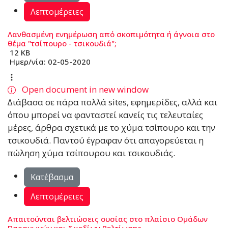
Λεπτομέρειες
Λανθασμένη ενημέρωση από σκοπιμότητα ή άγνοια στο
θέμα "τσίπουρο - τσικουδιά";
12 KB
Ημερ/νία:
02-05-2020
Open document in new window
∆ιάβασα σε πάρα πολλά sites, εφηµερίδες, αλλά και
όπου µπορεί να φανταστεί κανείς τις τελευταίες
µέρες, άρθρα σχετικά µε το χύµα τσίπουρο και την
τσικουδιά. Παντού έγραφαν ότι απαγορεύεται η
πώληση χύµα τσίπουρου και τσικουδιάς.
Κατέβασμα
Λεπτομέρειες
Απαιτούνται βελτιώσεις ουσίας στο πλαίσιο Ομάδων
Παραγωγών και Σχεδίων Βελτίωσης