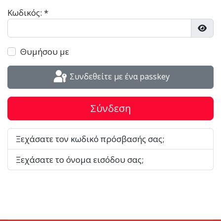
Κωδικός:
*
Εμφά
Θυμήσου με
Συνδεθείτε με ένα passkey
Σύνδεση
Ξεχάσατε τον κωδικό πρόσβασής σας;
Ξεχάσατε το όνομα εισόδου σας;