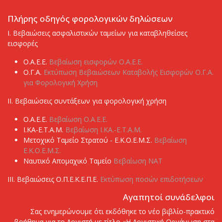
Πλήρης οδηγός φορολογικών δηλώσεων
I. Βεβαιώσεις ασφαλιστικών ταμείων για καταβληθείσες
εισφορές
Ο.Α.Ε.Ε.
Βεβαίωση εισφορών Ο.Α.Ε.Ε.
Ο.Γ.Α.
Εκτύπωση Βεβαιώσεων Καταβολής Εισφορών Ο.Γ.Α.
για Φορολογική Χρήση
ΙI. Βεβαιώσεις συντάξεων για φορολογική χρήση
Ο.Α.Ε.Ε.
Βεβαίωση Ο.Α.Ε.Ε.
Ι.ΚΑ-Ε.Τ.Α.Μ.
Βεβαίωση Ι.ΚΑ.-Ε.Τ.Α.Μ.
Μετοχικό Ταμείο Στρατού - Ε.Κ.Ο.Ε.Μ.Σ.
Βεβαίωση
Ε.Κ.Ο.Ε.Μ.Σ.
Ναυτικό Απομαχικό Ταμείο
Βεβαίωση ΝΑΤ
ΙΙΙ. Βεβαιώσεις Ο.Π.Ε.Κ.Ε.Π.Ε.
Εκτύπωση ποσών επιδοτήσεων
Αγαπητοί συνάδελφοι
Σας ενημερώνουμε ότι εκδόθηκε το νέο βιβλίο-πρακτικό
βοήθημα για το Λογιστή με τίτλο «Η Λογιστική Οργάνωση στα