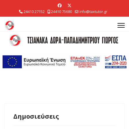
24410 27152
24410 75680
info@taxtutor.gr
Δημοσιεύσεις