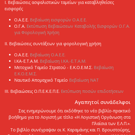
I. Βεβαιώσεις ασφαλιστικών ταμείων για καταβληθείσες
εισφορές
Ο.Α.Ε.Ε.
Βεβαίωση εισφορών Ο.Α.Ε.Ε.
Ο.Γ.Α.
Εκτύπωση Βεβαιώσεων Καταβολής Εισφορών Ο.Γ.Α.
για Φορολογική Χρήση
ΙI. Βεβαιώσεις συντάξεων για φορολογική χρήση
Ο.Α.Ε.Ε.
Βεβαίωση Ο.Α.Ε.Ε.
Ι.ΚΑ-Ε.Τ.Α.Μ.
Βεβαίωση Ι.ΚΑ.-Ε.Τ.Α.Μ.
Μετοχικό Ταμείο Στρατού - Ε.Κ.Ο.Ε.Μ.Σ.
Βεβαίωση
Ε.Κ.Ο.Ε.Μ.Σ.
Ναυτικό Απομαχικό Ταμείο
Βεβαίωση ΝΑΤ
ΙΙΙ. Βεβαιώσεις Ο.Π.Ε.Κ.Ε.Π.Ε.
Εκτύπωση ποσών επιδοτήσεων
Αγαπητοί συνάδελφοι
Σας ενημερώνουμε ότι εκδόθηκε το νέο βιβλίο-πρακτικό
βοήθημα για το Λογιστή με τίτλο «Η Λογιστική Οργάνωση στα
Πλαίσια των Ε.Λ.Π.».
Το βιβλίο συνέγραψαν οι Κ. Καραμάνης και Π. Βρουστούρης,