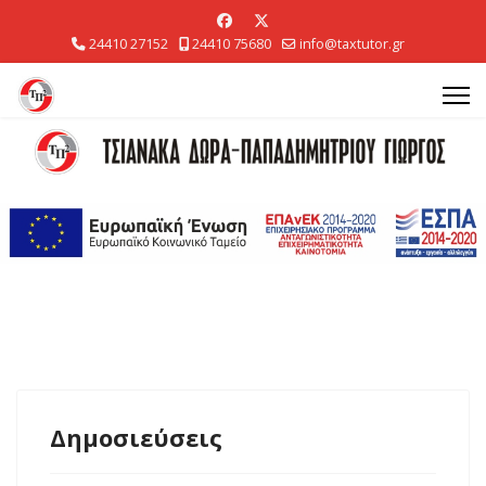
24410 27152
24410 75680
info@taxtutor.gr
Δημοσιεύσεις