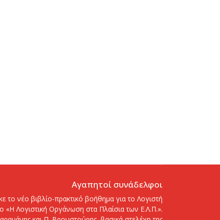
Αγαπητοί συνάδελφοι
ε το νέο βιβλίο-πρακτικό βοήθημα για το Λογιστή
λο «Η Λογιστική Οργάνωση στα Πλαίσια των Ε.Λ.Π.».
αραμάνης και Π. Βρουστούρης, βασικά στελέχη της