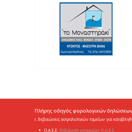
Πλήρης οδηγός φορολογικών δηλώσεω
I. Βεβαιώσεις ασφαλιστικών ταμείων για καταβληθ
Ο.Α.Ε.Ε.
Βεβαίωση εισφορών Ο.Α.Ε.Ε.