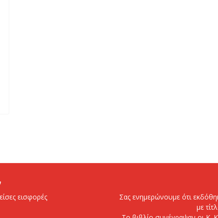
ν
είσες εισφορές
Σας ενημερώνουμε ότι εκδόθηκ
με τίτ
Το βιβλίο συνέγραψαν οι Κ. Κ