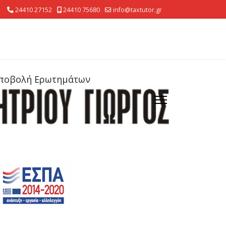
24410 27152
24410 75680
info@taxtutor.gr
ποβολή Ερωτημάτων