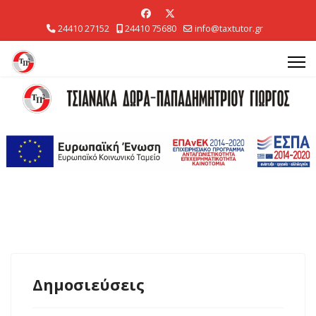
24410 27152
24410 75680
info@taxtutor.gr
Δημοσιεύσεις