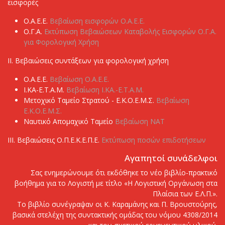
εισφορές
Ο.Α.Ε.Ε.
Βεβαίωση εισφορών Ο.Α.Ε.Ε.
Ο.Γ.Α.
Εκτύπωση Βεβαιώσεων Καταβολής Εισφορών Ο.Γ.Α.
για Φορολογική Χρήση
ΙI. Βεβαιώσεις συντάξεων για φορολογική χρήση
Ο.Α.Ε.Ε.
Βεβαίωση Ο.Α.Ε.Ε.
Ι.ΚΑ-Ε.Τ.Α.Μ.
Βεβαίωση Ι.ΚΑ.-Ε.Τ.Α.Μ.
Μετοχικό Ταμείο Στρατού - Ε.Κ.Ο.Ε.Μ.Σ.
Βεβαίωση
Ε.Κ.Ο.Ε.Μ.Σ.
Ναυτικό Απομαχικό Ταμείο
Βεβαίωση ΝΑΤ
ΙΙΙ. Βεβαιώσεις Ο.Π.Ε.Κ.Ε.Π.Ε.
Εκτύπωση ποσών επιδοτήσεων
Αγαπητοί συνάδελφοι
Σας ενημερώνουμε ότι εκδόθηκε το νέο βιβλίο-πρακτικό
βοήθημα για το Λογιστή με τίτλο «Η Λογιστική Οργάνωση στα
Πλαίσια των Ε.Λ.Π.».
Το βιβλίο συνέγραψαν οι Κ. Καραμάνης και Π. Βρουστούρης,
βασικά στελέχη της συντακτικής ομάδας του νόμου 4308/2014